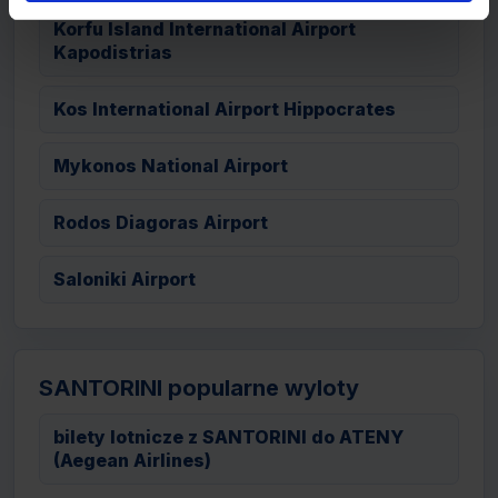
Korfu Island International Airport
Kapodistrias
Kos International Airport Hippocrates
Mykonos National Airport
Rodos Diagoras Airport
Saloniki Airport
SANTORINI popularne wyloty
bilety lotnicze z SANTORINI do ATENY
(Aegean Airlines)