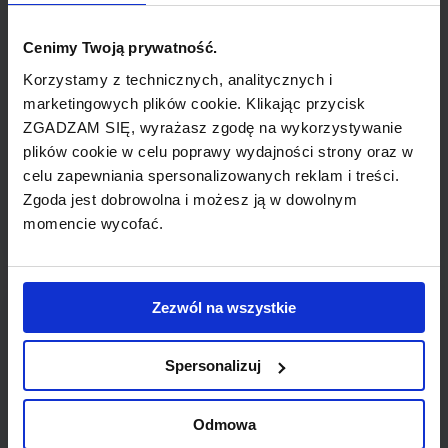
W terminalu glównym znajduje się punkt
informacji lotniskowej. Więcej informacji
Cenimy Twoją prywatność.
dost. pod nr tel.: +30 22860 28405, bądź
Korzystamy z technicznych, analitycznych i
droga mailową: kasrtl@otenet.gr.
marketingowych plików cookie. Klikając przycisk
ZGADZAM SIĘ, wyrażasz zgodę na wykorzystywanie
Hotele
plików cookie w celu poprawy wydajności strony oraz w
celu zapewniania spersonalizowanych reklam i treści.
Zgoda jest dobrowolna i możesz ją w dowolnym
Sprawdź hotele w Booking.com
momencie wycofać.
GRECJA - lotniska
Zezwól na wszystkie
Ateny Eleftherios Venizelos International
Spersonalizuj
Airport
Heraklion International Airport
Odmowa