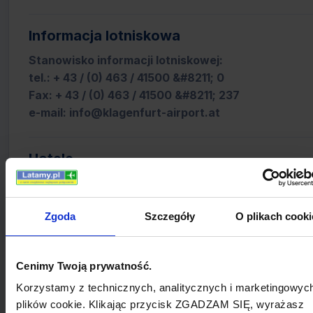
Informacja lotniskowa
Stanowisko informacji lotniskowej:
tel.: + 43 / (0) 463 / 41500 &#8211; 0
Fax: + 43 / (0) 463 / 41500 &#8211; 237
e-mail: info@klagenfurt-airport.at
Hotele
Sprawdź hotele w Booking.com
Zgoda
Szczegóły
O plikach cooki
Cenimy Twoją prywatność.
AUSTRIA - lotniska
Korzystamy z technicznych, analitycznych i marketingowyc
Graz Airport
plików cookie. Klikając przycisk ZGADZAM SIĘ, wyrażasz