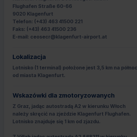
Flughafen Straße 60-66
9020 Klagenfurt
Telefon: (+43) 463 41500 221
Faks: (+43) 463 41500 236
E-mail: ceosecr@klagenfurt-airport.at
Lokalizacja
Lotnisko (1 terminal) położone jest 3,5 km na półno
od miasta Klagenfurt.
Wskazówki dla zmotoryzowanych
Z Graz, jadąc autostradą A2 w kierunku Włoch
należy skręcić na zjeździe Klagenfurt Flughafen.
Lotnisko znajduje się 1 km od zjazdu.
Z Villah jadąc autostradą A2 &#8211 w kierunku