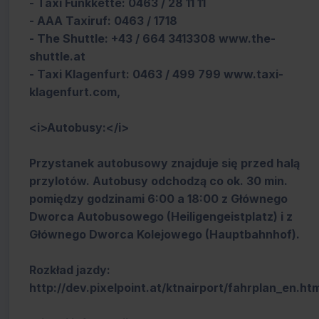
- Taxi Funkkette: 0463 / 28 11 11
- AAA Taxiruf: 0463 / 1718
- The Shuttle: +43 / 664 3413308 www.the-
shuttle.at
- Taxi Klagenfurt: 0463 / 499 799 www.taxi-
klagenfurt.com,
<i>Autobusy:</i>
Przystanek autobusowy znajduje się przed halą
przylotów. Autobusy odchodzą co ok. 30 min.
pomiędzy godzinami 6:00 a 18:00 z Głównego
Dworca Autobusowego (Heiligengeistplatz) i z
Głównego Dworca Kolejowego (Hauptbahnhof).
Rozkład jazdy:
http://dev.pixelpoint.at/ktnairport/fahrplan_en.ht