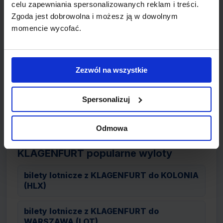
Innsbruck
celu zapewniania spersonalizowanych reklam i treści.
Zgoda jest dobrowolna i możesz ją w dowolnym
Karntner Airport
momencie wycofać.
Linz Airport
Zezwól na wszystkie
Salzburger Airport
Spersonalizuj
Wiedeń International Airport
Odmowa
KLAGENFURT popularne wyloty
bilety lotnicze z KLAGENFURT do KOLONIA
(HLX)
bilety lotnicze z KLAGENFURT do
WARSZAWA (LOT)