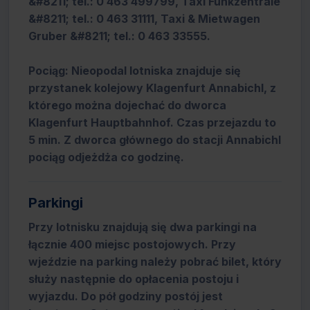
&#8211; tel.: 0 463 499799, Taxi Funkzentrale
&#8211; tel.: 0 463 31111, Taxi & Mietwagen
Gruber &#8211; tel.: 0 463 33555.
Pociąg: Nieopodal lotniska znajduje się
przystanek kolejowy Klagenfurt Annabichl, z
którego można dojechać do dworca
Klagenfurt Hauptbahnhof. Czas przejazdu to
5 min. Z dworca głównego do stacji Annabichl
pociąg odjeżdża co godzinę.
Parkingi
Przy lotnisku znajdują się dwa parkingi na
łącznie 400 miejsc postojowych. Przy
wjeździe na parking należy pobrać bilet, który
służy następnie do opłacenia postoju i
wyjazdu. Do pół godziny postój jest