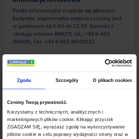
Punkt informacyjny znajduje się głównym
budynku, naprzeciwko wejścia i czynny jest
w godzinach od 5.00 do 23.30. Kontakt z
obsługa lotniska &#8211; tel.: +43 0 463
415000, fax: +43 0 463 41500237.
Hotele
Sprawdź hotele w Booking.com
Zgoda
Szczegóły
O plikach cookies
Cenimy Twoją prywatność.
AUSTRIA - lotniska
Korzystamy z technicznych, analitycznych i
marketingowych plików cookie. Klikając przycisk
Graz Airport
ZGADZAM SIĘ, wyrażasz zgodę na wykorzystywanie
plików cookie w celu poprawy wydajności strony oraz w