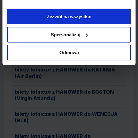
bilety lotnicze z HANOWER do PUERTO
PLATA (Condor)
Zezwól na wszystkie
bilety lotnicze z HANOWER do ALICANTE
(Air Berlin)
Spersonalizuj
bilety lotnicze z HANOWER do VARNA
Odmowa
(Condor)
bilety lotnicze z HANOWER do KATANIA
(Air Berlin)
bilety lotnicze z HANOWER do BOSTON
(Virgin Atlantic)
bilety lotnicze z HANOWER do WENECJA
(HLX)
bilety lotnicze z HANOWER do