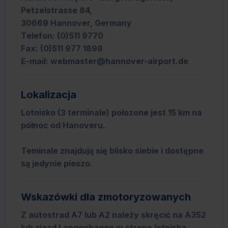
Petzelstrasse 84,
30669 Hannover, Germany
Telefon: (0)511 9770
Fax: (0)511 977 1898
E-mail: webmaster@hannover-airport.de
Lokalizacja
Lotnisko (3 terminale) połozone jest 15 km na
północ od Hanoveru.
Teminale znajdują się blisko siebie i dostępne
są jedynie pieszo.
Wskazówki dla zmotoryzowanych
Z autostrad A7 lub A2 należy skręcić na A352
lub zjazd Langenhagen w stronę lotniska.