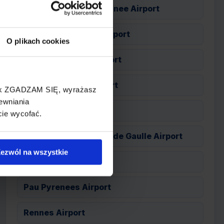
Montpellier Mediterranee Airport
Nantes Atlantique Airport
O plikach cookies
Nice Cote dAzur Airport
Paryż Beauvais Airport
cisk ZGADZAM SIĘ, wyrażasz
ewniania
Paryż Orly Airport
cie wycofać.
Paryż Roissy Charles de Gaulle Airport
ezwól na wszystkie
Paryż Vatry Airport
Pau Pyrenees Airport
Rennes Airport