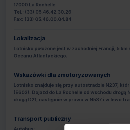
17000 La Rochelle
Tel.: (33) 05.46.42.30.26
Fax: (33) 05.46.00.04.84
Lokalizacja
Lotnisko położone jest w zachodniej Francji, 5 km
Oceanu Atlantyckiego.
Wskazówki dla zmotoryzowanych
Lotnisko znajduje się przy autostradzie N237, kt
(E602). Dojazd do La Rochelle od wschodu drogą N1
drogą D21, następnie w prawo w N537 i w lewo tra
Transport publiczny
Autobus: