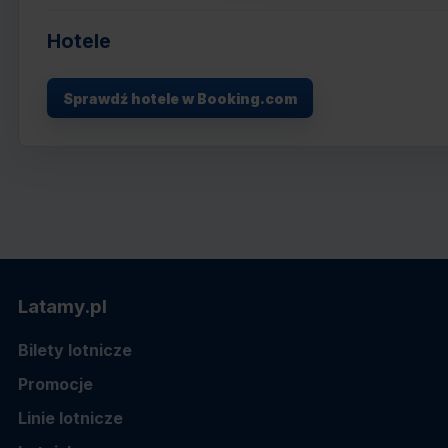
Hotele
Sprawdź hotele w Booking.com
Latamy.pl
Bilety lotnicze
Promocje
Linie lotnicze