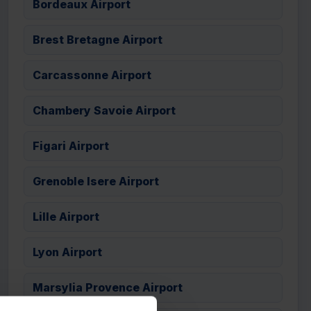
Bordeaux Airport
Brest Bretagne Airport
Carcassonne Airport
Chambery Savoie Airport
Figari Airport
Grenoble Isere Airport
Lille Airport
Lyon Airport
Marsylia Provence Airport