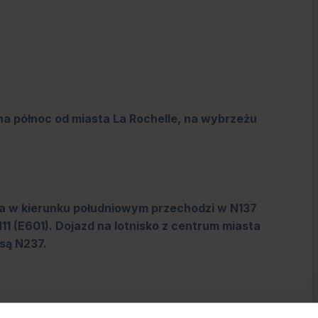
 na północ od miasta La Rochelle, na wybrzeżu
óra w kierunku południowym przechodzi w N137
1 (E601). Dojazd na lotnisko z centrum miasta
są N237.