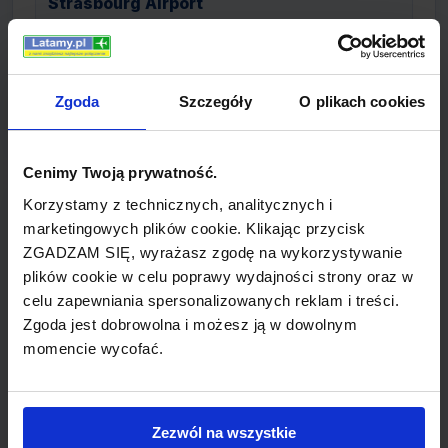
Strasbourg Airport
Toulon-Hyeres Airport
Zgoda
Szczegóły
O plikach cookies
Tuluza Airport
Cenimy Twoją prywatność.
MARSYLIA popularne wyloty
Korzystamy z technicznych, analitycznych i
marketingowych plików cookie. Klikając przycisk
bilety lotnicze z MARSYLIA do PRAGA
ZGADZAM SIĘ, wyrażasz zgodę na wykorzystywanie
(Czech Airlines)
plików cookie w celu poprawy wydajności strony oraz w
celu zapewniania spersonalizowanych reklam i treści.
bilety lotnicze z MARSYLIA do LIVERPOOL
Zgoda jest dobrowolna i możesz ją w dowolnym
(easyJet)
momencie wycofać.
bilety lotnicze z MARSYLIA do MALTA (Air
Malta)
Zezwól na wszystkie