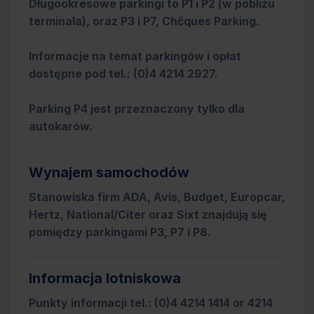
Długookresowe parkingi to P1 i P2 (w pobliżu
terminala), oraz P3 i P7, Chčques Parking.
Informacje na temat parkingów i opłat
dostępne pod tel.: (0)4 4214 2927.
Parking P4 jest przeznaczony tylko dla
autokarów.
Wynajem samochodów
Stanowiska firm ADA, Avis, Budget, Europcar,
Hertz, National/Citer oraz Sixt znajdują się
pomiędzy parkingami P3, P7 i P8.
Informacja lotniskowa
Punkty informacji tel.: (0)4 4214 1414 or 4214