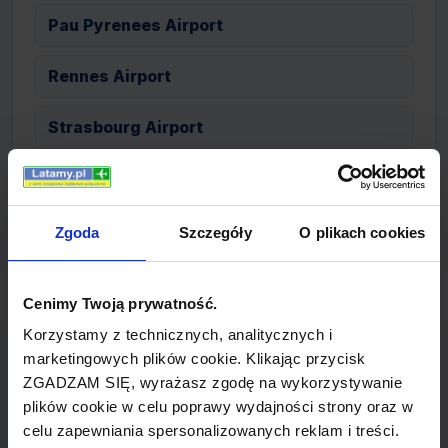
Pau Pyrenees Airport
Rennes Airport
Strasbourg Airport
Toulon-Hyeres Airport
Tuluza Airport
Zgoda
Szczegóły
O plikach cookies
Cenimy Twoją prywatność.
PARYŻ popularne wyloty
Korzystamy z technicznych, analitycznych i
marketingowych plików cookie. Klikając przycisk
bilety lotnicze z PARYŻ do WARSZAWA
ZGADZAM SIĘ, wyrażasz zgodę na wykorzystywanie
(SkyEurope)
plików cookie w celu poprawy wydajności strony oraz w
celu zapewniania spersonalizowanych reklam i treści.
bilety lotnicze z PARYŻ do KOPENHAGA