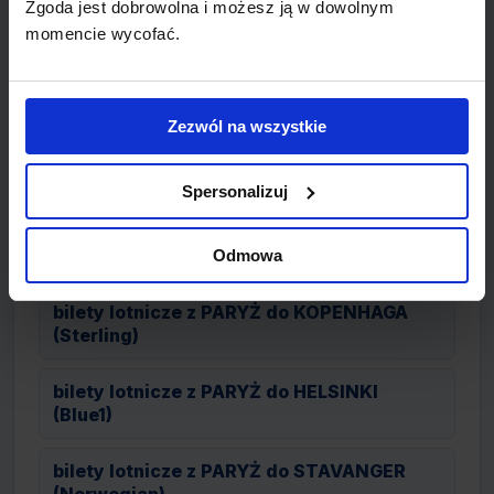
Zgoda jest dobrowolna i możesz ją w dowolnym
(Snowflake)
momencie wycofać.
bilety lotnicze z PARYŻ do ROTTERDAM
(transavia.com)
Zezwól na wszystkie
bilety lotnicze z PARYŻ do PORTO
(transavia.com)
Spersonalizuj
bilety lotnicze z PARYŻ do AKRA (Air
France)
Odmowa
bilety lotnicze z PARYŻ do KOPENHAGA
(Sterling)
bilety lotnicze z PARYŻ do HELSINKI
(Blue1)
bilety lotnicze z PARYŻ do STAVANGER