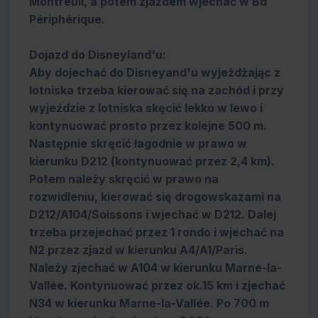
Montreuil, a potem zjazdem wjechać w Bd
Périphérique.
Dojazd do Disneyland'u:
Aby dojechać do Disneyand'u wyjeżdżając z
lotniska trzeba kierować się na zachód i przy
wyjeździe z lotniska skęcić lekko w lewo i
kontynuować prosto przez kolejne 500 m.
Następnie skręcić łagodnie w prawo w
kierunku D212 (kontynuować przez 2,4 km).
Potem należy skręcić w prawo na
rozwidleniu, kierować się drogowskazami na
D212/A104/Soissons i wjechać w D212. Dalej
trzeba przejechać przez 1 rondo i wjechać na
N2 przez zjazd w kierunku A4/A1/Paris.
Należy zjechać w A104 w kierunku Marne-la-
Vallée. Kontynuować przez ok.15 km i zjechać
N34 w kierunku Marne-la-Vallée. Po 700 m