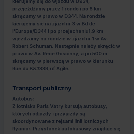
kierujemy się do wjazdu w D934,
przejeżdżamy przez 1 rondo i po 8 km
skręcamy w prawo w D344. Na rondzie
kierujemy sie na zjazd nr 3 w Bd de
l'Europe/D344 i po przejechaniu1,9 km
wjeżdzamy na rondzie w zjazd nr 1 w Av.
Robert Schuman. Następnie należy skręcić w
prawo w Av. René Goscinny, a po 500 m
skręcamy w pierwszą w prawo w kierunku
Rue du B&#339;uf Agile.
Transport publiczny
Autobus:
Z lotniska Paris Vatry kursują autobusy,
których odjazdy i przyjazdy są
skoordynowane z rejsami linii lotniczych
Ryaniar. Przystanek autobusowy znajduje się